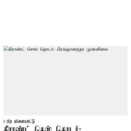
பிற விளையாட்டு
கிராண்ட் செஸ் தொடர்: