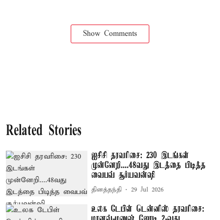
Show Comments
Related Stories
ஐசிசி தரவரிசை: 230 இடங்கள்
முன்னேறி....48வது இடத்தை பிடித்த
வைபவ் சூர்யவன்ஷி
தினத்தந்தி
29 Jul 2026
உலக டேபிள் டென்னிஸ் தரவரிசை:
மானவ்-மனுஷ் ஜோடி 2-வது