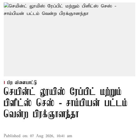
பிற விளையாட்டு
செயின்ட் லூயிஸ் ரேப்பிட் மற்றும்
பிளிட்ஸ் செஸ் - சாம்பியன் பட்டம்
வென்ற பிரக்ஞானந்தா
Published on
:
07 Aug 2026, 10:41 am