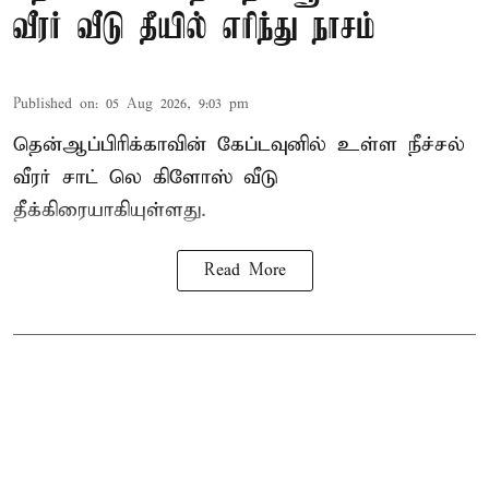
வீரர் வீடு தீயில் எரிந்து நாசம்
Published on
:
05 Aug 2026, 9:03 pm
தென்ஆப்பிரிக்காவின் கேப்டவுனில் உள்ள நீச்சல்
வீரர் சாட் லெ கிளோஸ் வீடு
தீக்கிரையாகியுள்ளது.
Read More