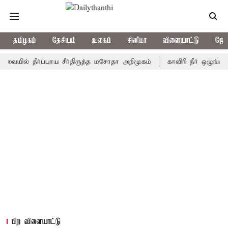
தமிழகம்
தேசியம்
உலகம்
சினிமா
விளையாட்டு
ஜோத
 தீர்ப்பாய சீர்திருத்த மசோதா அறிமுகம்
காவிரி நீர் ஒழுங்காற்று க
பிற விளையாட்டு