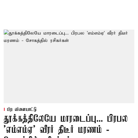
பிற விளையாட்டு
தூக்கத்திலேயே மாரடைப்பு... பிரபல
’எம்எம்ஏ’ வீரர் திடீர் மரணம் -