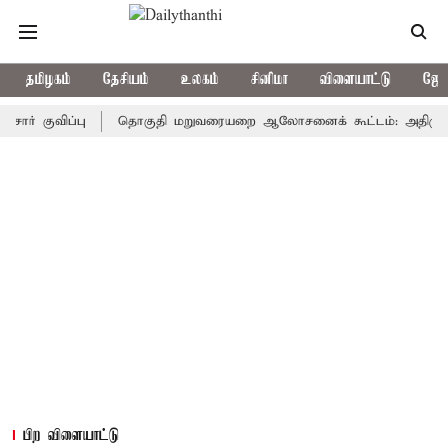
தமிழகம்
தேசியம்
உலகம்
சினிமா
விளையாட்டு
ஜோத
விப்பு
தொகுதி மறுவரையறை ஆலோசனைக் கூட்டம்: அதிமுக எம்பிக்கள
பிற விளையாட்டு