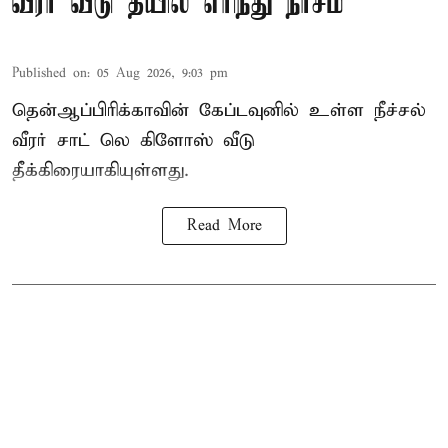
வீரர் வீடு தீயில் எரிந்து நாசம்
Published on
:
05 Aug 2026, 9:03 pm
தென்ஆப்பிரிக்காவின் கேப்டவுனில் உள்ள நீச்சல்
வீரர் சாட் லெ கிளோஸ் வீடு
தீக்கிரையாகியுள்ளது.
Read More