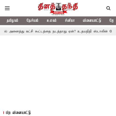
தமிழகம்
தேசியம்
உலகம்
சினிமா
விளையாட்டு
ஜோத
து கட்சி கூட்டத்தை நடத்தாது ஏன்? உதயநிதி ஸ்டாலின் கேள்வி
த.வெ
பிற விளையாட்டு