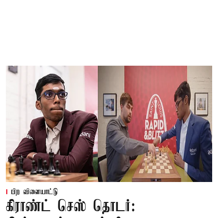
பிற விளையாட்டு
கிராண்ட் செஸ் தொடர்: