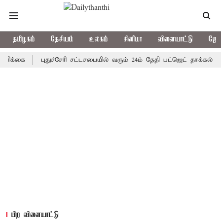
தமிழகம்
தேசியம்
உலகம்
சினிமா
விளையாட்டு
ஜோத
ை
புதுச்சேரி சட்டசபையில் வரும் 24ம் தேதி பட்ஜெட் தாக்கல் செய்கிற
பிற விளையாட்டு