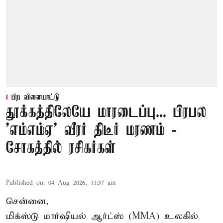
பிற விளையாட்டு
தூக்கத்திலேயே மாரடைப்பு... பிரபல
’எம்எம்ஏ’ வீரர் திடீர் மரணம் -
சோகத்தில் ரசிகர்கள்
Published on
:
04 Aug 2026, 11:37 am
சென்னை,
மிக்ஸ்டு மார்ஷியல் ஆர்ட்ஸ் (
MMA
) உலகில்