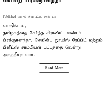
வென்ற பிரக்ஞானந்தா
Published on
:
07 Aug 2026, 10:41 am
வாஷிங்டன்,
தமிழகத்தை சேர்ந்த கிராண்ட் மாஸ்டர்
பிரக்ஞானந்தா
, செயின்ட் லூயிஸ் ரேப்பிட் மற்றும்
பிளிட்ஸ் சாம்பியன் பட்டத்தை வென்று
அசத்தியுள்ளார்.
Read More