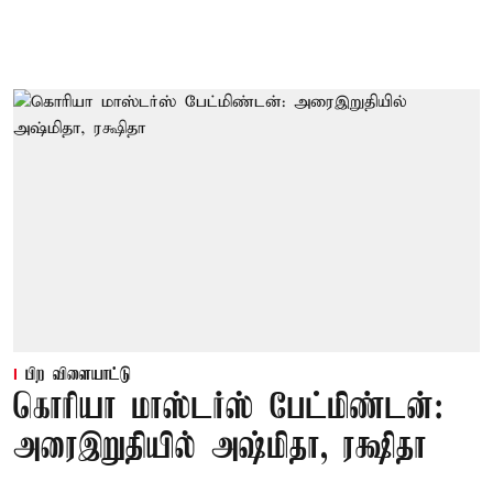
பிற விளையாட்டு
கொரியா மாஸ்டர்ஸ் பேட்மிண்டன்:
அரைஇறுதியில் அஷ்மிதா, ரக்ஷிதா