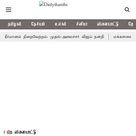
தமிழகம்
தேசியம்
உலகம்
சினிமா
விளையாட்டு
ஜோத
்மானம் நிறைவேற்றம்: முதல்-அமைச்சர் விஜய் நன்றி
மக்களவையில் தீர்ப
பிற விளையாட்டு