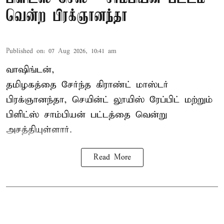
வென்ற பிரக்ஞானந்தா
Published on
:
07 Aug 2026, 10:41 am
வாஷிங்டன்,
தமிழகத்தை சேர்ந்த கிராண்ட் மாஸ்டர்
பிரக்ஞானந்தா
, செயின்ட் லூயிஸ் ரேப்பிட் மற்றும்
பிளிட்ஸ் சாம்பியன் பட்டத்தை வென்று
அசத்தியுள்ளார்.
Read More