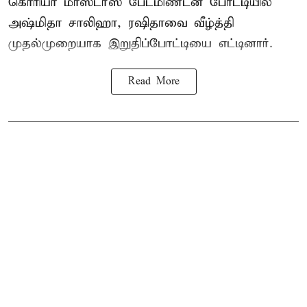
கொரியா மாஸ்டர்ஸ் பேட்மிண்டன் போட்டியில்
அஷ்மிதா சாலிஹா, ரஷிதாவை வீழ்த்தி
முதல்முறையாக இறுதிப்போட்டியை எட்டினார்.
Read More