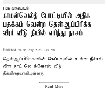
பிற விளையாட்டு
காமன்வெல்த் போட்டியில் அதிக
பதக்கம் வென்ற தென்ஆப்பிரிக்க
வீரர் வீடு தீயில் எரிந்து நாசம்
Published on
:
05 Aug 2026, 9:03 pm
தென்ஆப்பிரிக்காவின் கேப்டவுனில் உள்ள நீச்சல்
வீரர் சாட் லெ கிளோஸ் வீடு
தீக்கிரையாகியுள்ளது.
Read More