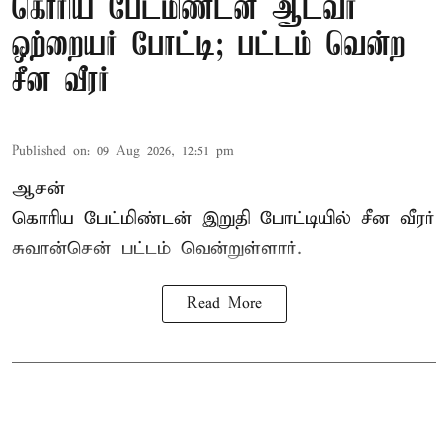
கொரிய பேட்மிண்டன் ஆடவர்
ஒற்றையர் போட்டி; பட்டம் வென்ற
சீன வீரர்
Published on
:
09 Aug 2026, 12:51 pm
ஆசன்
கொரிய பேட்மிண்டன்
இறுதி போட்டியில் சீன வீரர்
சுவான்சென் பட்டம் வென்றுள்ளார்.
Read More