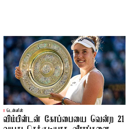
டென்னிஸ்
விம்பிள்டன் கோப்பையை வென்ற 21