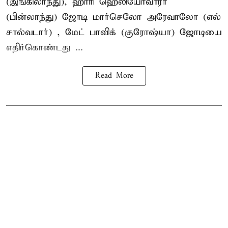
(இங்கிலாந்து), ஹாரி ஹெலியோவாரா
(பின்லாந்து) ஜோடி மார்செலோ அரேவாலோ (எல்
சால்வடார்) , மேட் பாவிக் (குரோஷ்யா) ஜோடியை
எதிர்கொண்டது ...
Read More