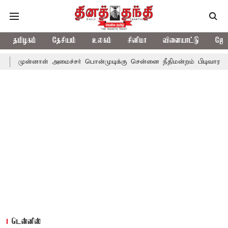
தமிழகம்
தேசியம்
உலகம்
சினிமா
விளையாட்டு
ஜோத
ள் அமைச்சர் பொன்முடிக்கு சென்னை நீதிமன்றம் பிடிவாராண்ட்
தொல
டென்னிஸ்