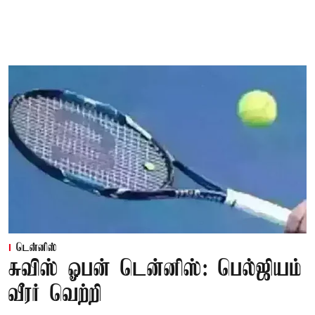
டென்னிஸ்
சுவிஸ் ஓபன் டென்னிஸ்: பெல்ஜியம்
வீரர் வெற்றி