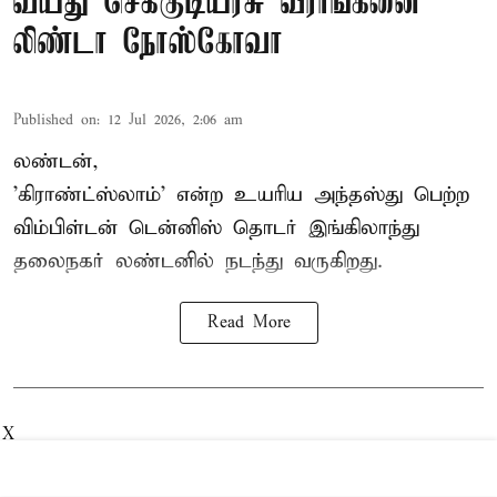
வயது செக்குடியரசு வீராங்கனை
லிண்டா நோஸ்கோவா
Published on
:
12 Jul 2026, 2:06 am
லண்டன்,
'கிராண்ட்ஸ்லாம்' என்ற உயரிய அந்தஸ்து பெற்ற
விம்பிள்டன் டென்னிஸ்
தொடர் இங்கிலாந்து
தலைநகர் லண்டனில் நடந்து வருகிறது.
Read More
X