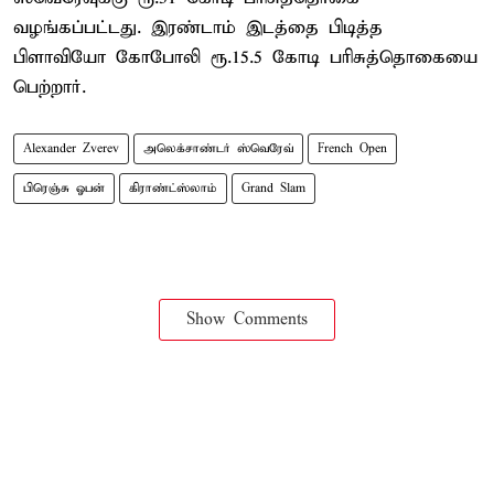
வழங்கப்பட்டது. இரண்டாம் இடத்தை பிடித்த
பிளாவியோ கோபோலி ரூ.15.5 கோடி பரிசுத்தொகையை
பெற்றார்.
Alexander Zverev
அலெக்சாண்டர் ஸ்வெரேவ்
French Open
பிரெஞ்சு ஓபன்
கிராண்ட்ஸ்லாம்
Grand Slam
Show Comments