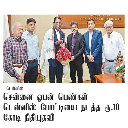
டென்னிஸ்
சென்னை ஓபன் பெண்கள்
டென்னிஸ் போட்டியை நடத்த ரூ.10
கோடி நிதியுதவி