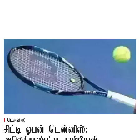
டென்னிஸ்
சிட்டி ஓபன் டென்னிஸ்: