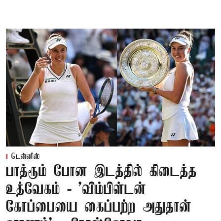
டென்னிஸ்
பாத்ரூம் போன இடத்தில் கிடைத்த
உத்வேகம் - ’விம்பிள்டன்
கோப்பையை கைப்பற்ற அதுதான்