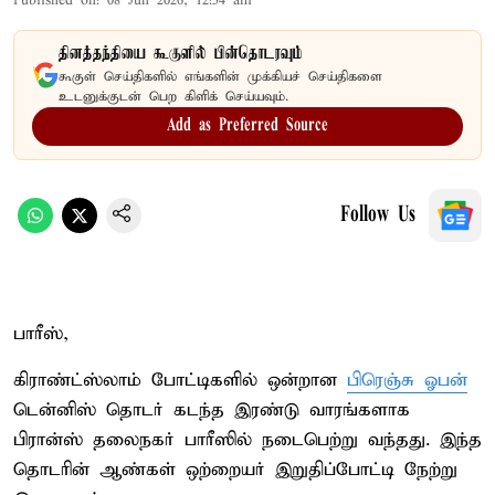
Published on
:
08 Jun 2026, 12:54 am
தினத்தந்தியை கூகுளில் பின்தொடரவும்
கூகுள் செய்திகளில் எங்களின் முக்கியச் செய்திகளை
உடனுக்குடன் பெற கிளிக் செய்யவும்.
Add as Preferred Source
Follow Us
பாரீஸ்,
கிராண்ட்ஸ்லாம் போட்டிகளில் ஒன்றான
பிரெஞ்சு ஓபன்
டென்னிஸ் தொடர் கடந்த இரண்டு வாரங்களாக
பிரான்ஸ் தலைநகர் பாரீஸில் நடைபெற்று வந்தது. இந்த
தொடரின் ஆண்கள் ஒற்றையர் இறுதிப்போட்டி நேற்று