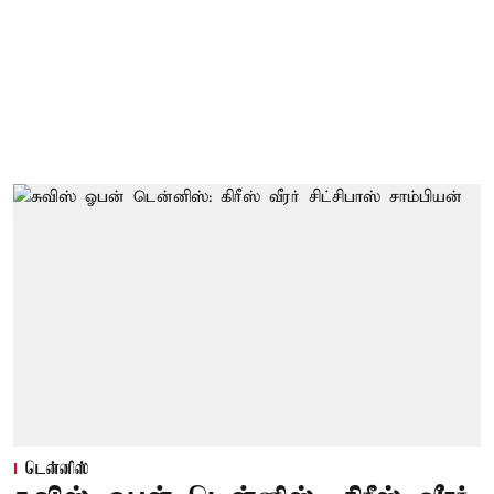
டென்னிஸ்