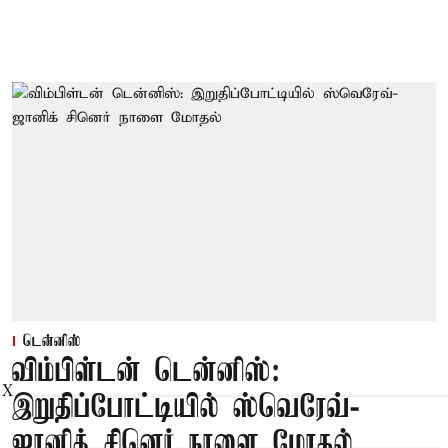
டென்னிஸ்
விம்பிள்டன் டென்னிஸ்:
X
இறுதிப்போட்டியில் ஸ்வெரேவ்-
ஜானிக் சினெர் நாளை மோதல்