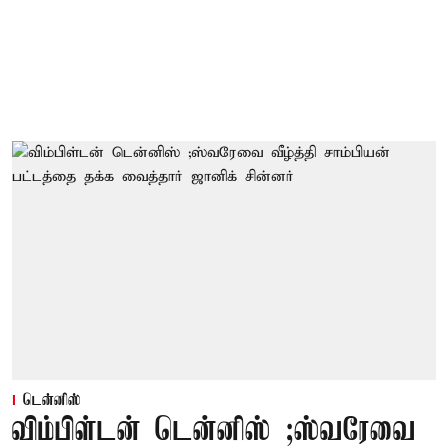
டென்னிஸ்
விம்பிள்டன் டென்னிஸ் ;ஸ்வரேவை