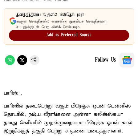
Published on
:
02 Jun 2026, 7:58 am
தினத்தந்தியை கூகுளில் பின்தொடரவும்
கூகுள் செய்திகளில் எங்களின் முக்கியச் செய்திகளை
உடனுக்குடன் பெற கிளிக் செய்யவும்.
Add as Preferred Source
Follow Us
பாரிஸ் ,
பாரிஸில் நடைபெற்று வரும் பிரெஞ்சு ஓபன் டென்னிஸ்
தொடரில், ரஷ்ய வீராங்கனை அன்னா கலின்ஸ்கயா
தனது கெரியரில் முதன்முறையாக பிரெஞ்சு ஓபன் கால்
இறுதிக்குத் தகுதி பெற்று சாதனை படைத்துள்ளார்.