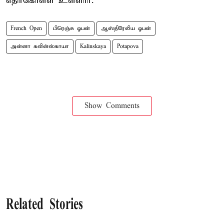
எதிர்கொள்ள உள்ளார்.
French Open
பிரெஞ்சு ஓபன்
ஆஸ்திரேலிய ஓபன்
அன்னா கலின்ஸ்காயா
Kalinskaya
Potapova
Show Comments
Related Stories