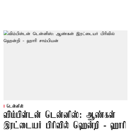
டென்னிஸ்
விம்பிள்டன் டென்னிஸ்: ஆண்கள்
இரட்டையர் பிரிவில் ஹென்றி - ஹாரி