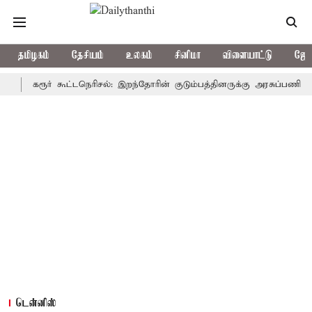
தமிழகம்
தேசியம்
உலகம்
சினிமா
விளையாட்டு
ஜோத
கரூர் கூட்டநெரிசல்: இறந்தோரின் குடும்பத்தினருக்கு அரசுப்பணி வழக்கு; 
டென்னிஸ்