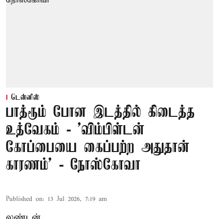
டென்னிஸ்
பாத்ரூம் போன இடத்தில் கிடைத்த
உத்வேகம் - ’விம்பிள்டன்
கோப்பையை கைப்பற்ற அதுதான்
காரணம்’ - நோஸ்கோவா
Published on
:
13 Jul 2026, 7:19 am
லண்டன்,