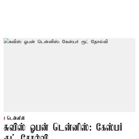
டென்னிஸ்
சுவிஸ் ஓபன் டென்னிஸ்: கேஸ்பர்