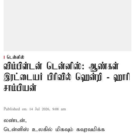
டென்னிஸ்
விம்பிள்டன் டென்னிஸ்: ஆண்கள்
இரட்டையர் பிரிவில் ஹென்றி - ஹாரி
சாம்பியன்
Published on
:
14 Jul 2026, 9:08 am
லண்டன்,
டென்னிஸ்
உலகில் மிகவும் கவுரவமிக்க