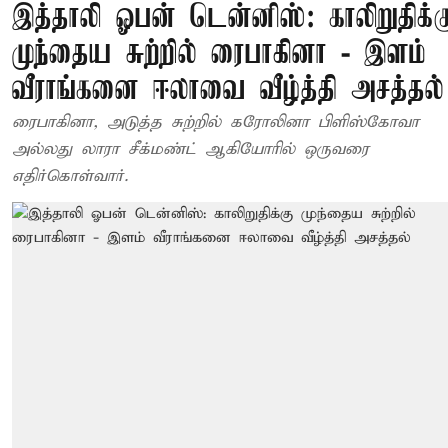
இத்தாலி ஓபன் டென்னிஸ்: காலிறுதிக்க
முந்தைய சுற்றில் ரைபாகினா - இளம்
வீராங்கனை ஈலாவை வீழ்த்தி அசத்தல்
ரைபாகினா, அடுத்த சுற்றில் கரோலினா பிளிஸ்கோவா
அல்லது லாரா சீக்மண்ட் ஆகியோரில் ஒருவரை
எதிர்கொள்வார்.