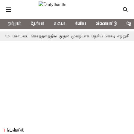
தமிழகம்
தேசியம்
உலகம்
சினிமா
விளையாட்டு
ஜோத
்: கோட்டை கொத்தளத்தில் முதல் முறையாக தேசிய கொடி ஏற்றுகிறார், முதல
டென்னிஸ்