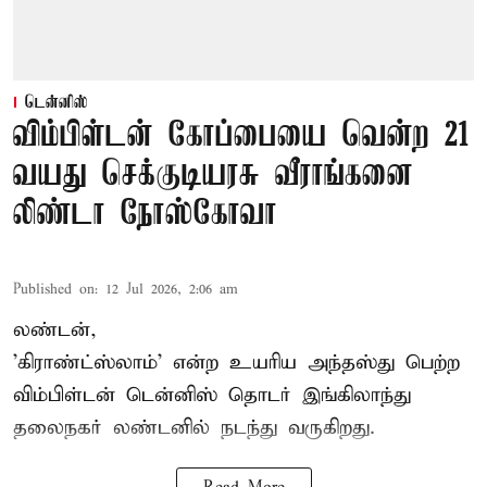
டென்னிஸ்
விம்பிள்டன் கோப்பையை வென்ற 21
வயது செக்குடியரசு வீராங்கனை
லிண்டா நோஸ்கோவா
Published on
:
12 Jul 2026, 2:06 am
லண்டன்,
'கிராண்ட்ஸ்லாம்' என்ற உயரிய அந்தஸ்து பெற்ற
விம்பிள்டன் டென்னிஸ்
தொடர் இங்கிலாந்து
தலைநகர் லண்டனில் நடந்து வருகிறது.