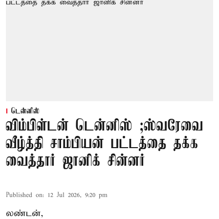
டென்னிஸ்
விம்பிள்டன் டென்னிஸ் ;ஸ்வரேவை
வீழ்த்தி சாம்பியன் பட்டத்தை தக்க
வைத்தார் ஜானிக் சின்னர்
Published on
:
12 Jul 2026, 9:20 pm
லண்டன்,