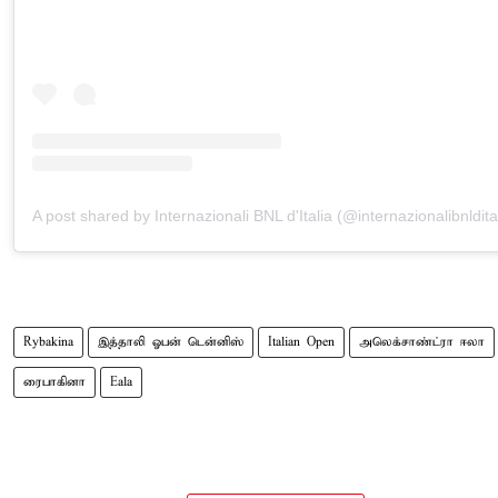
A post shared by Internazionali BNL d'Italia (@internazionalibnldita
Rybakina
இத்தாலி ஓபன் டென்னிஸ்
Italian Open
அலெக்சாண்ட்ரா ஈலா
ரைபாகினா
Eala