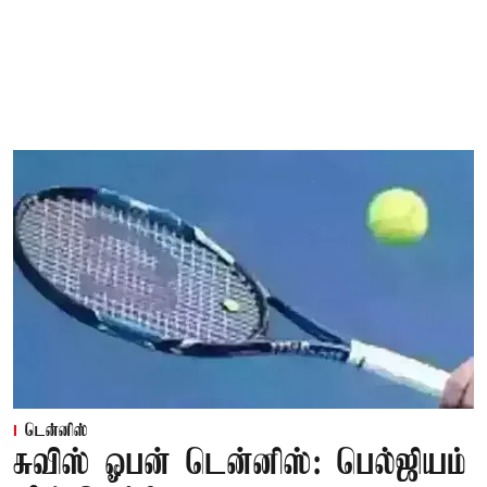
டென்னிஸ்
சுவிஸ் ஓபன் டென்னிஸ்: பெல்ஜியம்