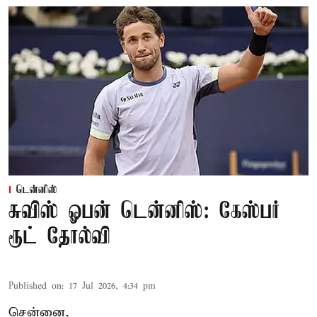
டென்னிஸ்
சுவிஸ் ஓபன் டென்னிஸ்: கேஸ்பர்
ரூட் தோல்வி
Published on
:
17 Jul 2026, 4:34 pm
சென்னை,