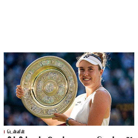
டென்னிஸ்