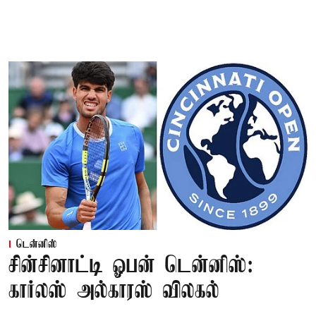
டென்னிஸ்
சின்சினாட்டி ஓபன் டென்னிஸ்:
கார்லஸ் அல்காரஸ் விலகல்