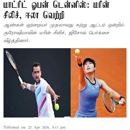
மாட்ரிட் ஓபன் டென்னிஸ்: மரின்
சிலிச், ஈலா வெற்றி
ஆண்கள் ஒற்றையர் முதலாவது சுற்று ஆட்டம் ஒன்றில்
குரோஷியாவின் மரின் சிலிச், ஜிசோவ் பெர்க்சை
வீழ்த்தினார்.
Published on
:
22 Apr 2026, 8:13 pm