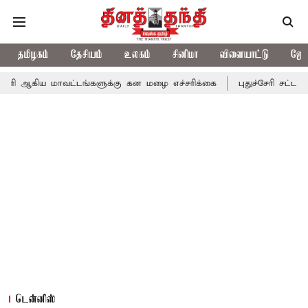
தமிழகம்
தேசியம்
உலகம்
சினிமா
விளையாட்டு
ஜோத
ாவட்டங்களுக்கு கன மழை எச்சரிக்கை
புதுச்சேரி சட்டசபையில் வரும
டென்னிஸ்