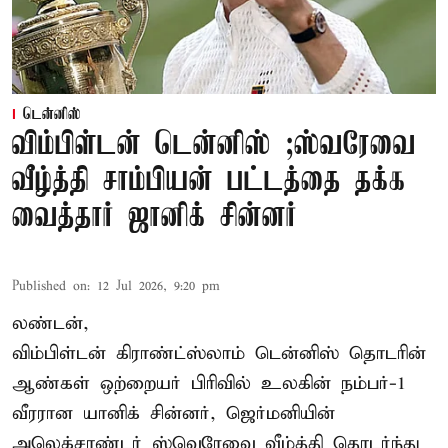
டென்னிஸ்
விம்பிள்டன் டென்னிஸ் ;ஸ்வரேவை
வீழ்த்தி சாம்பியன் பட்டத்தை தக்க
வைத்தார் ஜானிக் சின்னர்
Published on
:
12 Jul 2026, 9:20 pm
லண்டன்,
விம்பிள்டன் கிராண்ட்ஸ்லாம் டென்னிஸ் தொடரின்
ஆண்கள் ஒற்றையர் பிரிவில் உலகின் நம்பர்-1
வீரரான யானிக் சின்னர், ஜெர்மனியின்
அலெக்சாண்டர் ஸ்வெரேவை வீழ்த்தி தொடர்ந்து