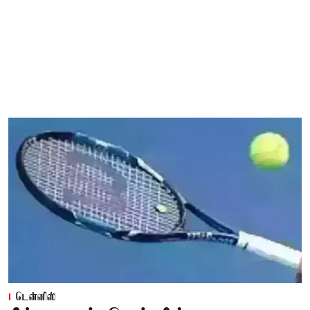
டென்னிஸ்