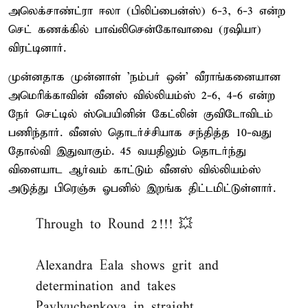
அலெக்சாண்ட்ரா ஈலா (பிலிப்பைன்ஸ்) 6-3, 6-3 என்ற
செட் கணக்கில் பாவ்லிசென்கோவாவை (ரஷியா)
விரட்டினார்.
முன்னதாக முன்னாள் 'நம்பர் ஒன்' வீராங்கனையான
அமெரிக்காவின் வீனஸ் வில்லியம்ஸ் 2-6, 4-6 என்ற
நேர் செட்டில் ஸ்பெயினின் கேட்லின் குவிடோவிடம்
பணிந்தார். வீனஸ் தொடர்ச்சியாக சந்தித்த 10-வது
தோல்வி இதுவாகும். 45 வயதிலும் தொடர்ந்து
விளையாட ஆர்வம் காட்டும் வீனஸ் வில்லியம்ஸ்
அடுத்து பிரெஞ்சு ஓபனில் இறங்க திட்டமிட்டுள்ளார்.
Through to Round 2!!! 💥
Alexandra Eala shows grit and
determination and takes
Pavlyuchenkova in straight