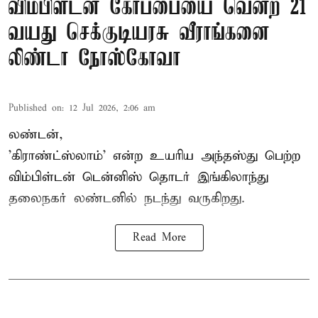
விம்பிள்டன் கோப்பையை வென்ற 21
வயது செக்குடியரசு வீராங்கனை
லிண்டா நோஸ்கோவா
Published on
:
12 Jul 2026, 2:06 am
லண்டன்,
'கிராண்ட்ஸ்லாம்' என்ற உயரிய அந்தஸ்து பெற்ற
விம்பிள்டன் டென்னிஸ்
தொடர் இங்கிலாந்து
தலைநகர் லண்டனில் நடந்து வருகிறது.
Read More