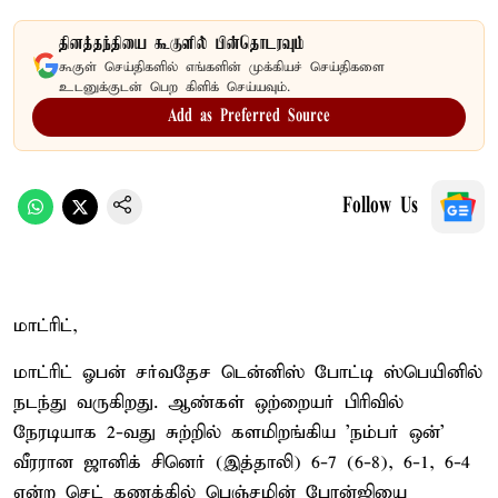
தினத்தந்தியை கூகுளில் பின்தொடரவும்
கூகுள் செய்திகளில் எங்களின் முக்கியச் செய்திகளை
உடனுக்குடன் பெற கிளிக் செய்யவும்.
Add as Preferred Source
Follow Us
மாட்ரிட்,
மாட்ரிட் ஓபன் சர்வதேச டென்னிஸ் போட்டி ஸ்பெயினில்
நடந்து வருகிறது. ஆண்கள் ஒற்றையர் பிரிவில்
நேரடியாக 2-வது சுற்றில் களமிறங்கிய 'நம்பர் ஒன்'
வீரரான ஜானிக் சினெர் (இத்தாலி) 6-7 (6-8), 6-1, 6-4
என்ற செட் கணக்கில் பெஞ்சமின் போன்ஜியை