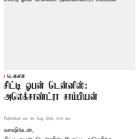
டென்னிஸ்
சிட்டி ஓபன் டென்னிஸ்:
அலெக்சாண்ட்ரா சாம்பியன்
Published on
:
04 Aug 2026, 8:19 am
வாஷிங்டன்,