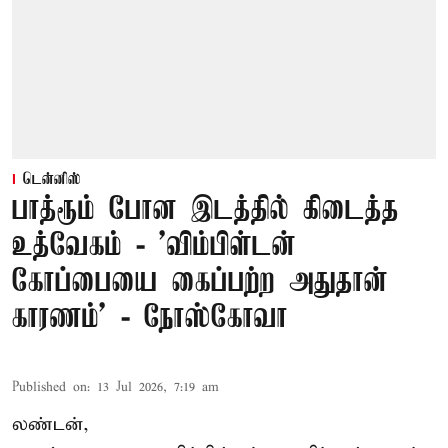
டென்னிஸ்
பாத்ரூம் போன இடத்தில் கிடைத்த
உத்வேகம் - ’விம்பிள்டன்
கோப்பையை கைப்பற்ற அதுதான்
காரணம்’ - நோஸ்கோவா
Published on
:
13 Jul 2026, 7:19 am
லண்டன்,