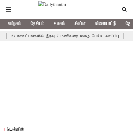
தமிழகம்
தேசியம்
உலகம்
சினிமா
விளையாட்டு
ஜோத
3 மாவட்டங்களில் இரவு 7 மணிவரை மழை பெய்ய வாய்ப்பு
கொரிய பே
டென்னிஸ்