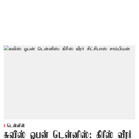
டென்னிஸ்
சுவிஸ் ஓபன் டென்னிஸ்: கிரீஸ் வீரர்