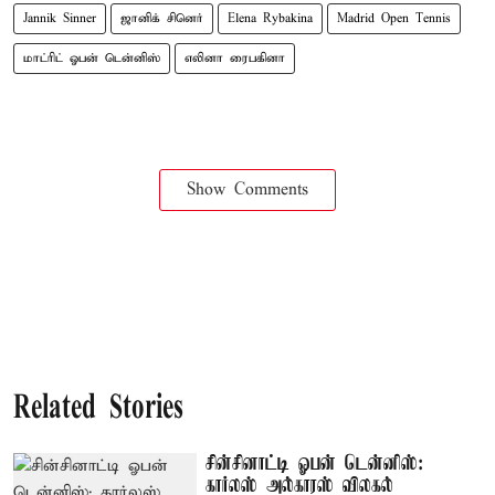
Jannik Sinner
ஜானிக் சினெர்
Elena Rybakina
Madrid Open Tennis
மாட்ரிட் ஓபன் டென்னிஸ்
எலினா ரைபகினா
Show Comments
Related Stories
சின்சினாட்டி ஓபன் டென்னிஸ்:
கார்லஸ் அல்காரஸ் விலகல்