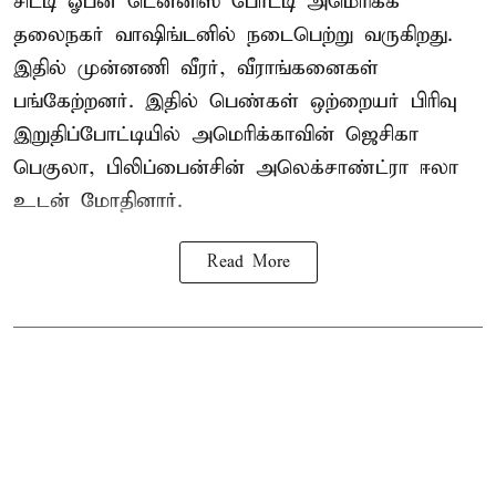
சிட்டி ஓபன் டென்னிஸ் போட்டி அமெரிக்க
தலைநகர் வாஷிங்டனில் நடைபெற்று வருகிறது.
இதில் முன்னணி வீரர், வீராங்கனைகள்
பங்கேற்றனர். இதில் பெண்கள் ஒற்றையர் பிரிவு
இறுதிப்போட்டியில் அமெரிக்காவின் ஜெசிகா
பெகுலா, பிலிப்பைன்சின் அலெக்சாண்ட்ரா ஈலா
உடன் மோதினார்.
Read More