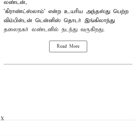
லண்டன்,
'கிராண்ட்ஸ்லாம்' என்ற உயரிய அந்தஸ்து பெற்ற
விம்பிள்டன் டென்னிஸ்
தொடர் இங்கிலாந்து
தலைநகர் லண்டனில் நடந்து வருகிறது.
Read More
X