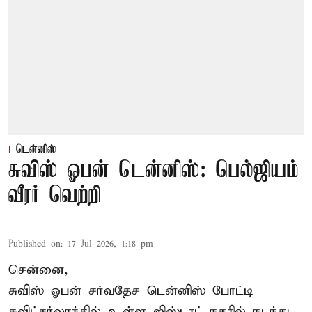
டென்னிஸ்
சுவிஸ் ஓபன் டென்னிஸ்: பெல்ஜியம்
வீரர் வெற்றி
Published on
:
17 Jul 2026, 1:18 pm
சென்னை,
சுவிஸ் ஓபன் சர்வதேச டென்னிஸ் போட்டி
சுவிட்சர்லாந்தில் உள்ள ஜிஸ்டாட் நகரில் நடந்து