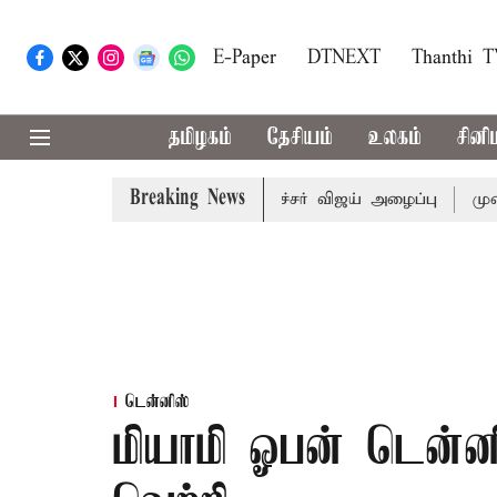
E-Paper
DTNEXT
Thanthi 
தமிழகம்
தேசியம்
உலகம்
சினி
Breaking News
கூட்டத்துக்கு முதல்-அமைச்சர் விஜய் அழைப்பு
முன்னாள் அம
டென்னிஸ்
மியாமி ஓபன் டென்னி