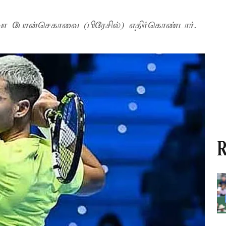
ோ போன்செகாவை (பிரேசில்) எதிர்கொண்டார்.
R