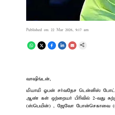
Published on
:
22 Mar 2026, 9:17 am
வாஷிங்டன்,
மியாமி ஓபன் சர்வதேச டென்னிஸ் போட்டி
ஆண் கள் ஒற்றையர் பிரிவில் 2-வது சுற
(ஸ்பெயின்) , ஜேவோ போன்செகாவை (பிர