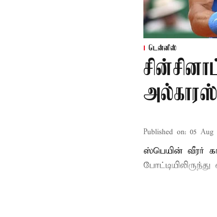
டென்னிஸ்
சின்சினா
அல்காரஸ
Published on
:
05 Aug 
ஸ்பெயின் வீரர் 
போட்டியிலிருந்து 