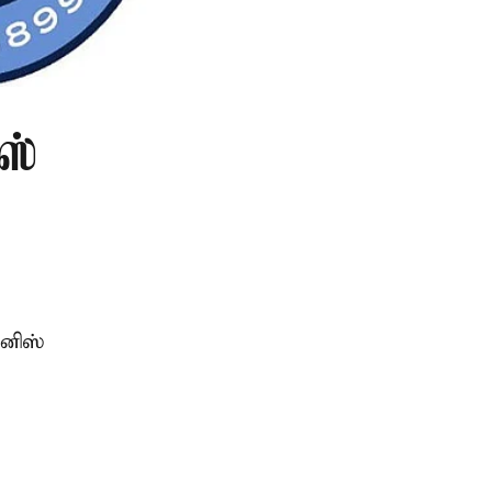
ஸ்
்னிஸ்