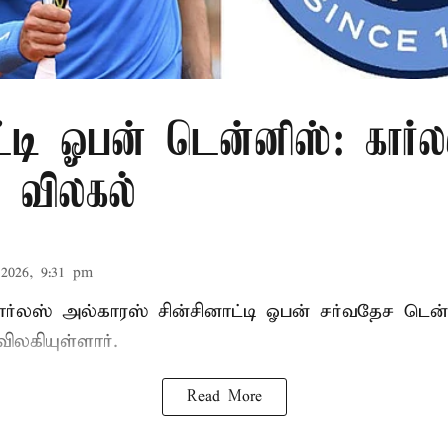
ட்டி ஓபன் டென்னிஸ்: கார்ல
் விலகல்
2026, 9:31 pm
கார்லஸ் அல்காரஸ் சின்சினாட்டி ஓபன் சர்வதேச டென
விலகியுள்ளார்.
Read More