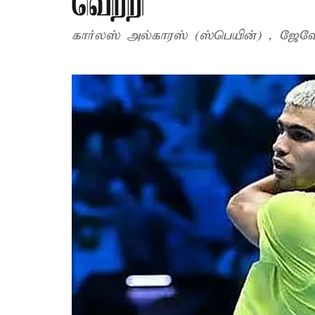
வெற்றி
கார்லஸ் அல்காரஸ் (ஸ்பெயின்) , ஜேவ