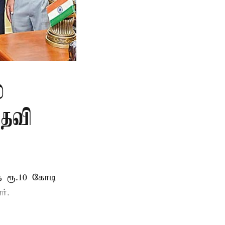
்
ுதவி
 ரூ.10 கோடி
ர்.