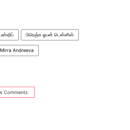
யன்ஷிப்
பிரெஞ்சு ஓபன் டென்னிஸ்
Mirra Andreeva
w Comments