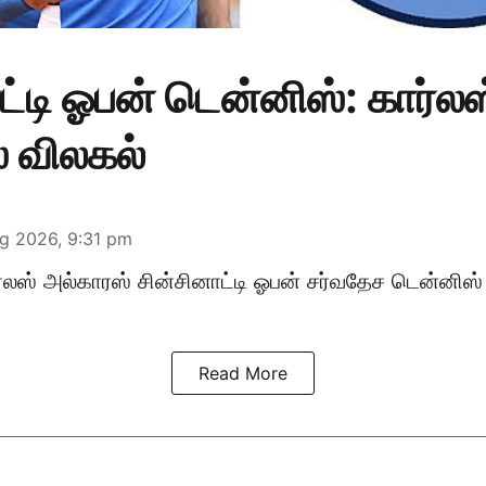
ட்டி ஓபன் டென்னிஸ்: கார்லஸ
் விலகல்
g 2026, 9:31 pm
ர்லஸ் அல்காரஸ் சின்சினாட்டி ஓபன் சர்வதேச டென்னிஸ் 
Read More