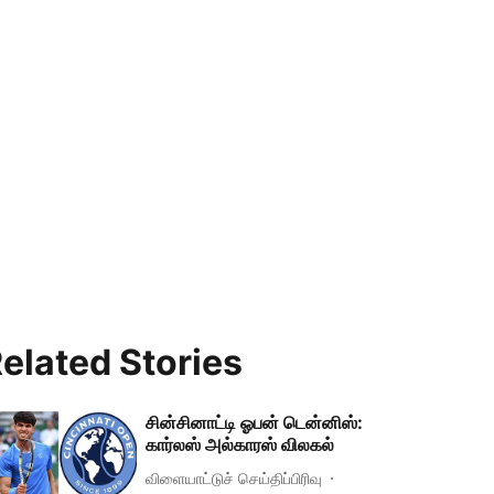
elated Stories
சின்சினாட்டி ஓபன் டென்னிஸ்:
கார்லஸ் அல்காரஸ் விலகல்
விளையாட்டுச் செய்திப்பிரிவு