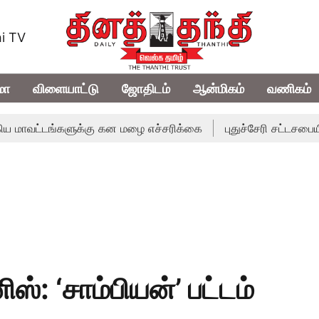
i TV
மா
விளையாட்டு
ஜோதிடம்
ஆன்மிகம்
வணிகம்
ங்களுக்கு கன மழை எச்சரிக்கை
புதுச்சேரி சட்டசபையில் வரும் 
ஸ்: ‘சாம்பியன்’ பட்டம்