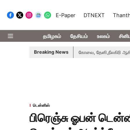
E-Paper
DTNEXT
Thanth
தமிழகம்
தேசியம்
உலகம்
சினி
Breaking News
 வாபஸ் பெற்றார் சங்கீதா
கோவை, தேனி,நீலகிரி ஆகிய மாவட்ட
டென்னிஸ்
பிரெஞ்சு ஓபன் டென்னி