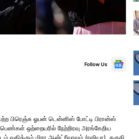
Follow Us
ெற்ற பிரெஞ்சு ஓபன் டென்னிஸ் போட்டி பிரான்ஸ்
் பெண்கள் ஒற்றையரில் நேற்றிரவு அரங்கேறிய
் வகிக்கும் மிரா ஆன்ட்ரீவாவும் (ரஷியா). தகுதி