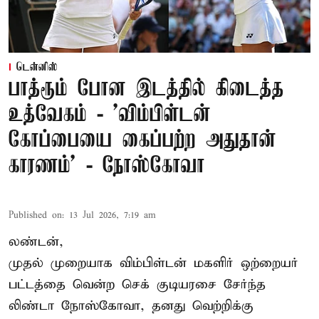
டென்னிஸ்
பாத்ரூம் போன இடத்தில் கிடைத்த
உத்வேகம் - ’விம்பிள்டன்
கோப்பையை கைப்பற்ற அதுதான்
காரணம்’ - நோஸ்கோவா
Published on
:
13 Jul 2026, 7:19 am
லண்டன்,
முதல் முறையாக விம்பிள்டன் மகளிர் ஒற்றையர்
பட்டத்தை வென்ற செக் குடியரசை சேர்ந்த
லிண்டா நோஸ்கோவா
, தனது வெற்றிக்கு