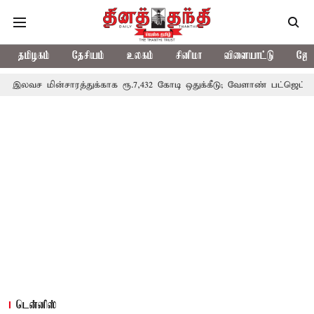
தமிழகம்
தேசியம்
உலகம்
சினிமா
விளையாட்டு
ஜோத
ாரத்துக்காக ரூ.7,432 கோடி ஒதுக்கீடு; வேளாண் பட்ஜெட்டில் அறிவிப்பு
டென்னிஸ்