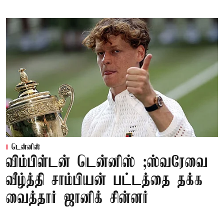
டென்னிஸ்
விம்பிள்டன் டென்னிஸ் ;ஸ்வரேவை
வீழ்த்தி சாம்பியன் பட்டத்தை தக்க
வைத்தார் ஜானிக் சின்னர்