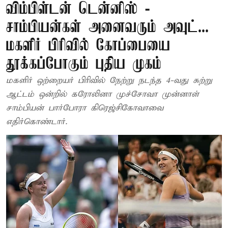
விம்பிள்டன் டென்னிஸ் -
சாம்பியன்கள் அனைவரும் அவுட்...
மகளிர் பிரிவில் கோப்பையை
தூக்கப்போகும் புதிய முகம்
மகளிர் ஒற்றையர் பிரிவில் நேற்று நடந்த 4-வது சுற்று
ஆட்டம் ஒன்றில் கரோலினா முச்சோவா முன்னாள்
சாம்பியன் பார்போரா கிரெஜ்சிகோவாவை
எதிர்கொண்டார்.