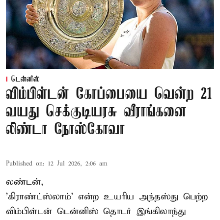
டென்னிஸ்
விம்பிள்டன் கோப்பையை வென்ற 21
வயது செக்குடியரசு வீராங்கனை
லிண்டா நோஸ்கோவா
Published on
:
12 Jul 2026, 2:06 am
லண்டன்,
'கிராண்ட்ஸ்லாம்' என்ற உயரிய அந்தஸ்து பெற்ற
விம்பிள்டன் டென்னிஸ்
தொடர் இங்கிலாந்து