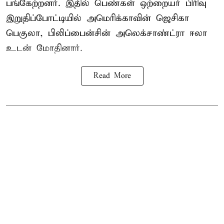
பங்கேற்றனர். இதில் பெண்கள் ஒற்றையர் பிரிவு
இறுதிப்போட்டியில் அமெரிக்காவின் ஜெசிகா
பெகுலா, பிலிப்பைன்சின் அலெக்சாண்ட்ரா ஈலா
உடன் மோதினார்.
Read More