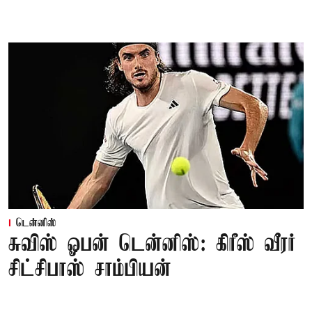
டென்னிஸ்
சுவிஸ் ஓபன் டென்னிஸ்: கிரீஸ் வீரர்
சிட்சிபாஸ் சாம்பியன்