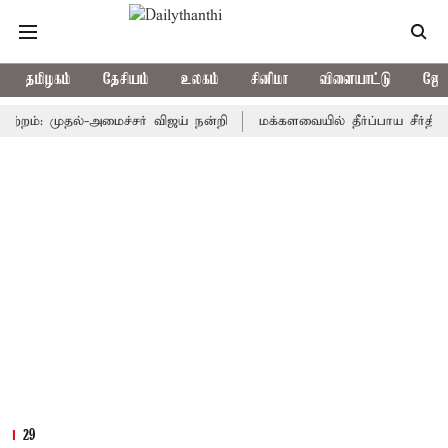
தமிழகம்
தேசியம்
உலகம்
சினிமா
விளையாட்டு
ஜோத
: முதல்-அமைச்சர் விஜய் நன்றி
மக்களவையில் தீர்ப்பாய சீர்திருத்த 
29