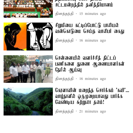
சட்டமன்றத்தில் தனித்தீர்மானம்
தினத்தந்தி
15 minutes ago
சிறுமியை கட்டிப்போட்டு பாலியல்
வன்கொடுமை செய்த வாலிபர் கைது
தினத்தந்தி
16 minutes ago
சென்னையில் வளர்ச்சித் திட்டப்
பணிகளை துணை ஆணையாளர்கள்
நேரில் ஆய்வு
தினத்தந்தி
16 minutes ago
கேரளாவின் மறைந்த சொர்க்கம் 'கவி'...
வாழ்நாளில் ஒருமுறையாவது பார்க்க
வேண்டிய சுற்றுலா தலம்!
தினத்தந்தி
21 minutes ago