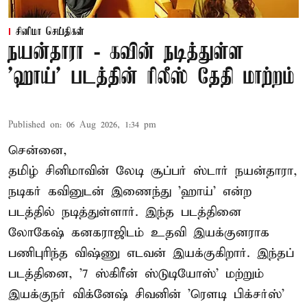
சினிமா செய்திகள்
நயன்தாரா - கவின் நடித்துள்ள
'ஹாய்' படத்தின் ரிலீஸ் தேதி மாற்றம்
Published on
:
06 Aug 2026, 1:34 pm
சென்னை,
தமிழ் சினிமாவின் லேடி சூப்பர் ஸ்டார் நயன்தாரா,
நடிகர் கவினுடன் இணைந்து 'ஹாய்' என்ற
படத்தில் நடித்துள்ளார். இந்த படத்தினை
லோகேஷ் கனகராஜிடம் உதவி இயக்குனராக
பணிபுரிந்த விஷ்ணு எடவன் இயக்குகிறார். இந்தப்
படத்தினை, '7 ஸ்கிரீன் ஸ்டுடியோஸ்' மற்றும்
இயக்குநர் விக்னேஷ் சிவனின் 'ரௌடி பிக்சர்ஸ்'