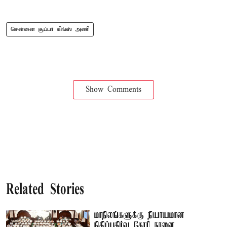
சென்னை சூப்பர் கிங்ஸ் அணி
Show Comments
Related Stories
மாநிலங்களுக்கு நியாயமான
நிதிப்பகிர்வு கோரி நாளை