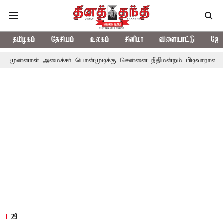
தமிழகம்
தேசியம்
உலகம்
சினிமா
விளையாட்டு
ஜோத
 அமைச்சர் பொன்முடிக்கு சென்னை நீதிமன்றம் பிடிவாராண்ட்
தொலைந
29