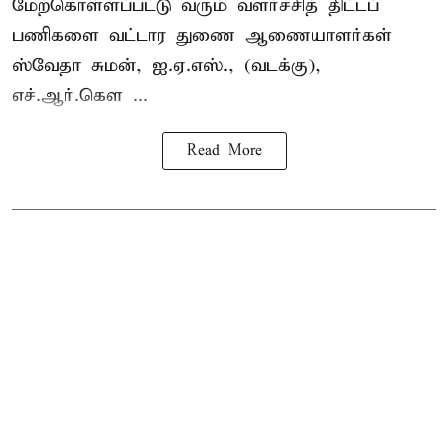
மேற்கொள்ளப்பட்டு வரும் வளர்ச்சித் திட்டப்
பணிகளை வட்டார துணை ஆணையாளர்கள்
ஸ்வேதா சுமன், ஐ.ஏ.எஸ்., (வடக்கு),
எச்.ஆர்.கௌ ...
Read More