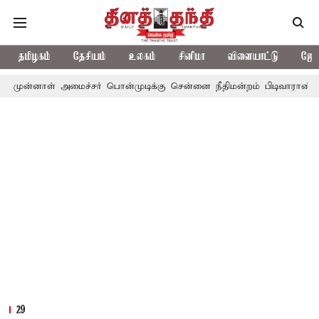
தமிழகம்
தேசியம்
உலகம்
சினிமா
விளையாட்டு
ஜோத
 அமைச்சர் பொன்முடிக்கு சென்னை நீதிமன்றம் பிடிவாராண்ட்
தொலைந
29