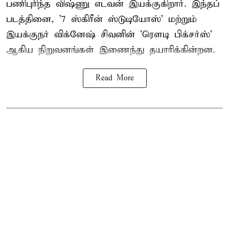
பணிபுரிந்த விஷ்ணு எடவன் இயக்குகிறார். இந்தப்
படத்தினை, '7 ஸ்கிரீன் ஸ்டுடியோஸ்' மற்றும்
இயக்குநர் விக்னேஷ் சிவனின் 'ரௌடி பிக்சர்ஸ்'
ஆகிய நிறுவனங்கள் இணைந்து தயாரிக்கின்றன.
Read More