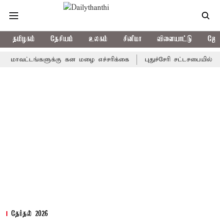
தமிழகம்
தேசியம்
உலகம்
சினிமா
விளையாட்டு
ஜோத
்டங்களுக்கு கன மழை எச்சரிக்கை
புதுச்சேரி சட்டசபையில் வரும் 2
தேர்தல் 2026