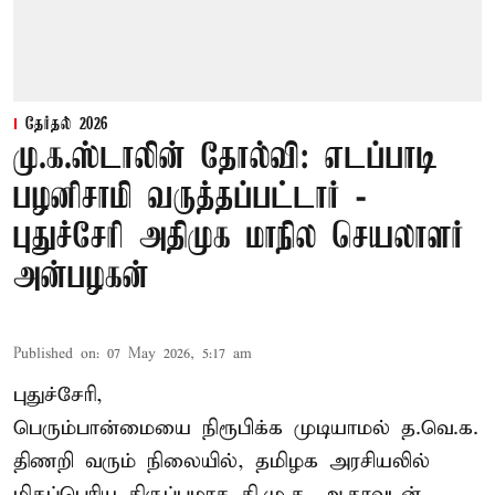
தேர்தல் 2026
மு.க.ஸ்டாலின் தோல்வி: எடப்பாடி
பழனிசாமி வருத்தப்பட்டார் -
புதுச்சேரி அதிமுக மாநில செயலாளர்
அன்பழகன்
Published on
:
07 May 2026, 5:17 am
புதுச்சேரி,
பெரும்பான்மையை நிரூபிக்க முடியாமல் த.வெ.க.
திணறி வரும் நிலையில், தமிழக அரசியலில்
மிகப்பெரிய திருப்பமாக தி.மு.க. ஆதரவுடன்