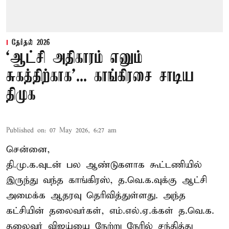
தேர்தல் 2026
‘ஆட்சி அதிகாரம் எனும்
சுகத்திற்காக’... காங்கிரசை சாடிய
திமுக
Published on
:
07 May 2026, 6:27 am
சென்னை,
தி.மு.க.வுடன் பல ஆண்டுகளாக கூட்டணியில்
இருந்து வந்த காங்கிரஸ், த.வெ.க.வுக்கு ஆட்சி
அமைக்க ஆதரவு தெரிவித்துள்ளது. அந்த
கட்சியின் தலைவர்கள், எம்.எல்.ஏ.க்கள் த.வெ.க.
தலைவர் விஜய்யை நேற்று நேரில் சந்தித்து