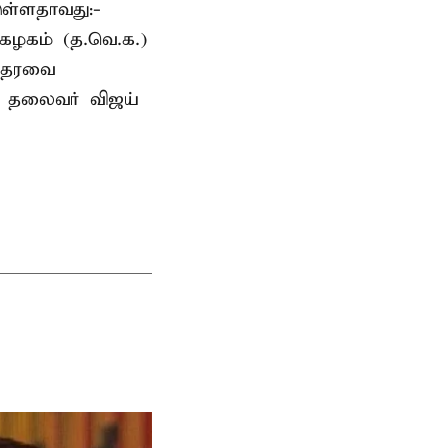
ுள்ளதாவது:-
கழகம் (த.வெ.க.)
 ஆதரவை
க. தலைவர் விஜய்