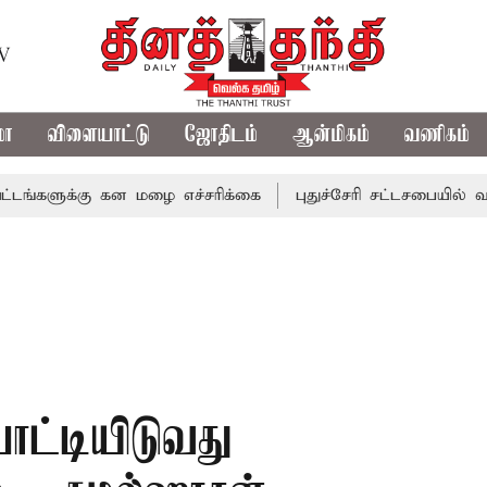
TV
மா
விளையாட்டு
ஜோதிடம்
ஆன்மிகம்
வணிகம்
க்கு கன மழை எச்சரிக்கை
புதுச்சேரி சட்டசபையில் வரும் 24
ோட்டியிடுவது