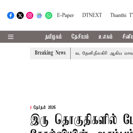
E-Paper
DTNEXT
Thanthi 
தமிழகம்
தேசியம்
உலகம்
சினி
Breaking News
பெற்றார் சங்கீதா
கோவை, தேனி,நீலகிரி ஆகிய மாவட்டங்களு
தேர்தல் 2026
இரு தொகுதிகளில் ப