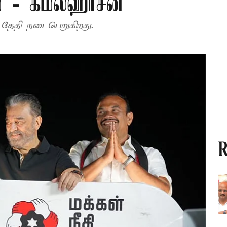
் - கமல்ஹாசன்
 தேதி நடைபெறுகிறது.
R