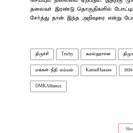
செய்யும் நிலைமை ஏற்படும். இதற்கு ம
தலைவர் இரண்டு தொகுதிகளில் போட்டியிட
சேர்த்து தான் இந்த அறிவுரை என்று பேசி
திருச்சி
Trichy
கமல்ஹாசன
திமு
மக்கள் நீதி மய்யம்
KamalHaasan
202
DMKAlliance
Sh