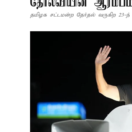
தோல்வியின் ஆரம்பம
தமிழக சட்டமன்ற தேர்தல் வருகிற 23-ந்