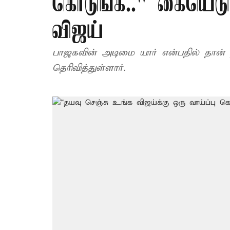
கொடுங்க.." கையெடுத்
விஜய்
பாஜகவின் அடிமை யார் என்பதில் தான்
தெரிவித்துள்ளார்.