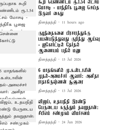
கூறி பெண்ணிடம் ரூ.1.54 லட்சம்
மோசடி - மாந்திரீக பூஜை செய்த
இருவர் கைது
தினத்தந்தி
11 hours ago
குழந்தைகளை பிரசாரத்துக்கு
பயன்படுத்துவது குறித்து ஆய்வு
- ஐகோர்ட்டில் தேர்தல்
ஆணையம் பதில் மனு
தினத்தந்தி
15 Jul 2026
6 மாதங்களில் மு.க.ஸ்டாலின்
முதல்-அமைச்சர் ஆவார்: அனிதா
ராதாகிருஷ்ணன் சூளுரை
தினத்தந்தி
13 Jul 2026
விஜய், உதயநிதி இரண்டு
பேருடைய கருத்தும் தவறுதான்:
சிபிஎம் சண்முகம் விமர்சனம்
தினத்தந்தி
24 Jun 2026