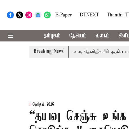
E-Paper
DTNEXT
Thanthi 
தமிழகம்
தேசியம்
உலகம்
சினி
Breaking News
ாபஸ் பெற்றார் சங்கீதா
கோவை, தேனி,நீலகிரி ஆகிய மாவட்டங
தேர்தல் 2026
“தயவு செஞ்சு உங்க 