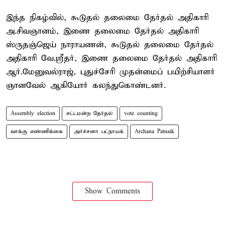
இந்த நிகழ்வில், கூடுதல் தலைமை தேர்தல் அதிகாரி
அ.சிவஞானம், இணை தலைமை தேர்தல் அதிகாரி
ஸ்ருதஞ்ஜெய் நாராயணன், கூடுதல் தலைமை தேர்தல்
அதிகாரி வே.ஸ்ரீதர், இணை தலைமை தேர்தல் அதிகாரி
ஆர்.மேனுவல்ராஜ், புதுச்சேரி முதன்மைப் பயிற்சியாளர்
ஞானவேல் ஆகியோர் கலந்துகொண்டனர்.
Assembly election
சட்டமன்ற தேர்தல்
vote counting
வாக்கு எண்ணிக்கை
அர்ச்சனா பட்நாயக்
Archana Patnaik
Show Comments