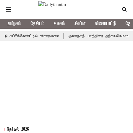
தமிழகம்
தேசியம்
உலகம்
சினிமா
விளையாட்டு
ஜோத
ப்ரீம்கோர்ட்டில் விசாரணை
அமர்நாத் யாத்திரை தற்காலிகமாக நிறுத்தம்
தேர்தல் 2026