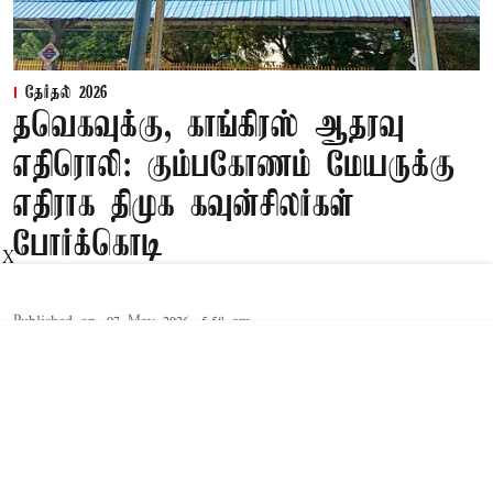
தேர்தல் 2026
தவெகவுக்கு, காங்கிரஸ் ஆதரவு
எதிரொலி: கும்பகோணம் மேயருக்கு
எதிராக திமுக கவுன்சிலர்கள்
போர்க்கொடி
X
Published on
:
07 May 2026, 5:58 am
தஞ்சை,
தஞ்சை மாவட்டத்தில் உள்ள கும்பகோணம்
கடந்த 2021-ம் ஆண்டு மாநகராட்சியாக தரம்
உயர்த்தப்பட்டது. இந்த மாநகராட்சியில் 48