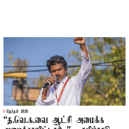
தேர்தல் 2026
“த.வெ.க.வை ஆட்சி அமைக்க