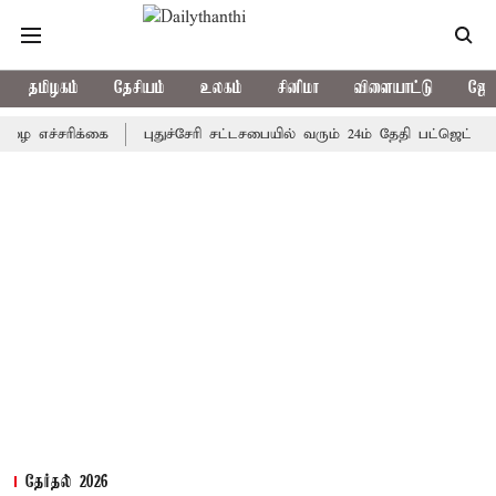
தமிழகம்
தேசியம்
உலகம்
சினிமா
விளையாட்டு
ஜோத
சரிக்கை
புதுச்சேரி சட்டசபையில் வரும் 24ம் தேதி பட்ஜெட் தாக்கல் 
தேர்தல் 2026