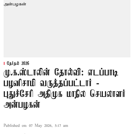
தேர்தல் 2026
மு.க.ஸ்டாலின் தோல்வி: எடப்பாடி
பழனிசாமி வருத்தப்பட்டார் -
புதுச்சேரி அதிமுக மாநில செயலாளர்
அன்பழகன்
Published on
:
07 May 2026, 5:17 am