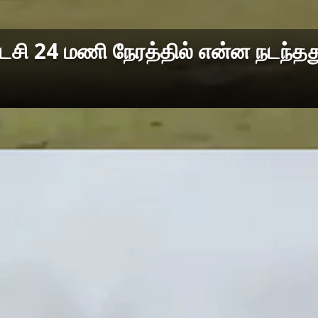
டைசி 24 மணி நேரத்தில் என்ன நடந்தத