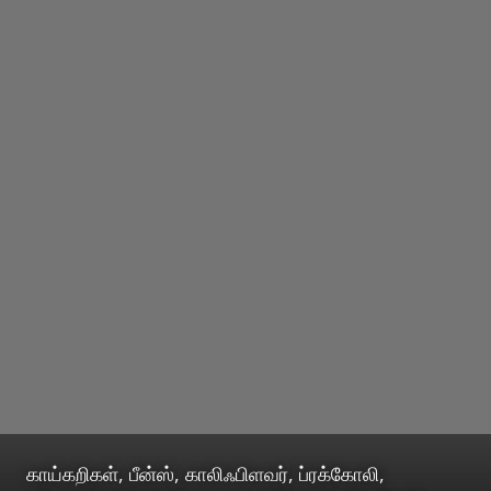
காய்கறிகள், பீன்ஸ், காலிஃபிளவர், ப்ரக்கோலி,