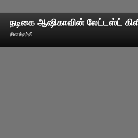
நடிகை ஆஷிகாவின் லேட்டஸ்ட் கிளி
தினத்தந்தி