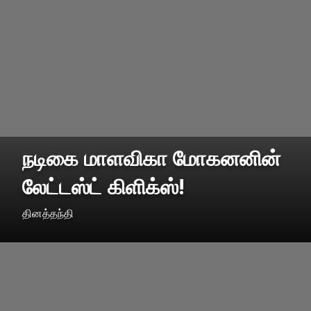
நடிகை மாளவிகா மோகனனின்
லேட்டஸ்ட் கிளிக்ஸ்!
தினத்தந்தி