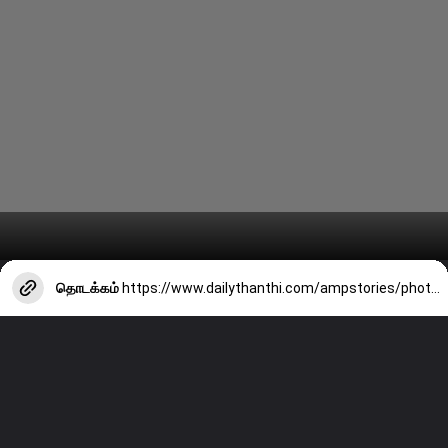
தொடக்கம்
https://www.dailythanthi.com/ampstories/photo-story/actress-mamitha-baijus-latest-clicks