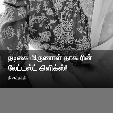
நடிகை மிருணாள் தாகூரின்
லேட்டஸ்ட் கிளிக்ஸ்!
தினத்தந்தி