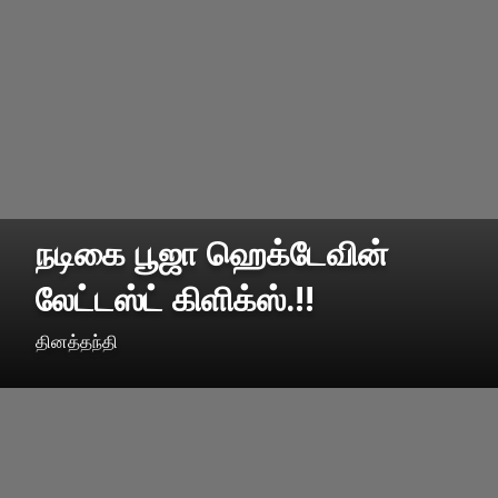
நடிகை பூஜா ஹெக்டேவின்
லேட்டஸ்ட் கிளிக்ஸ்.!!
தினத்தந்தி