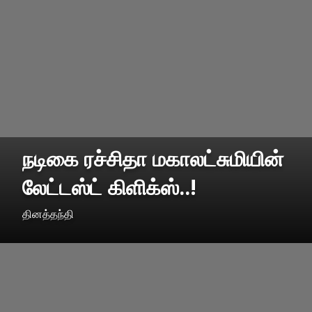
நடிகை ரச்சிதா மகாலட்சுமியின்
லேட்டஸ்ட் கிளிக்ஸ்..!
தினத்தந்தி