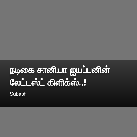
நடிகை சானியா ஐயப்பனின்
லேட்டஸ்ட் கிளிக்ஸ்..!
Subash