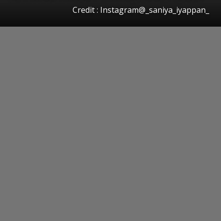
Credit : Instagram@_saniya_iyappan_