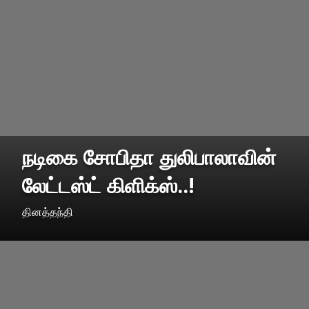
நடிகை சோபிதா துலிபாலாவின்
லேட்டஸ்ட் கிளிக்ஸ்..!
தினத்தந்தி