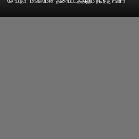
சோபிதா, ‘மங்கிமேன்’ திரைப்படத்திலும் நடித்துள்ளார்.