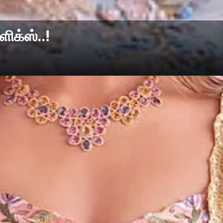
ிக்ஸ்..!