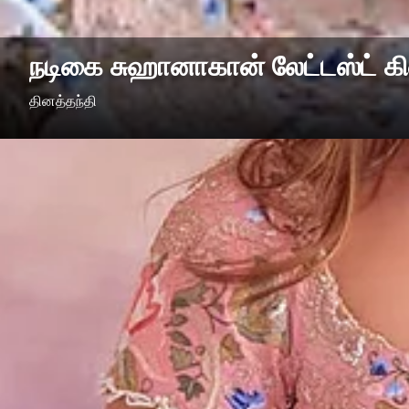
நடிகை சுஹானாகான் லேட்டஸ்ட் கிள
தினத்தந்தி