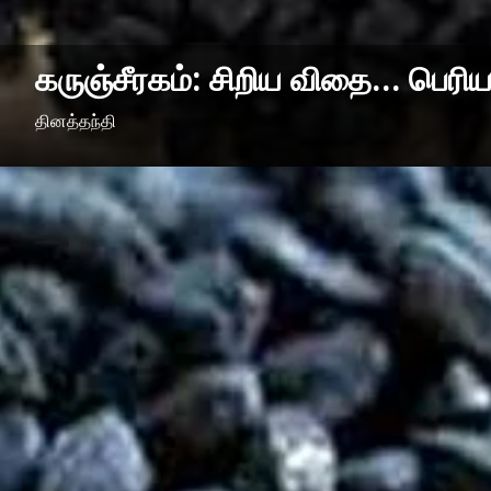
கருஞ்சீரகம்: சிறிய விதை… பெரி
தினத்தந்தி