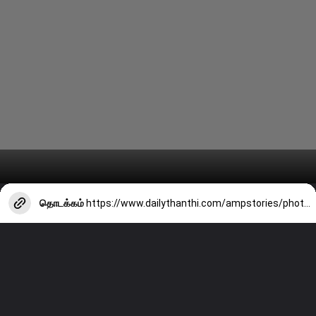
தொடக்கம்
https://www.dailythanthi.com/ampstories/photo-story/the-benefits-of-drinking-tulsi-water-daily