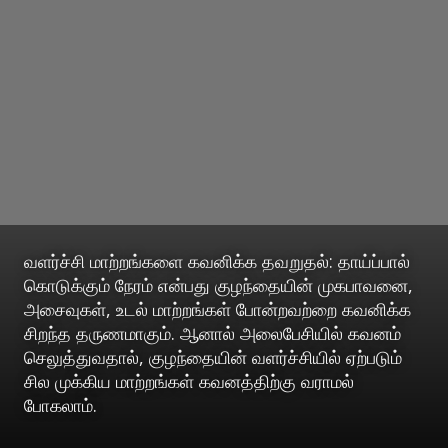
வளர்ச்சி மாற்றங்களை கவனிக்க தவறுதல்: தாய்ப்பால்
கொடுக்கும் நேரம் என்பது குழந்தையின் முகபாவனை,
அசைவுகள், உடல் மாற்றங்கள் போன்றவற்றை கவனிக்க
சிறந்த தருணமாகும். ஆனால் அலைபேசியில் கவனம்
செலுத்துவதால், குழந்தையின் வளர்ச்சியில் ஏற்படும்
சில முக்கிய மாற்றங்கள் கவனத்திற்கு வராமல்
போகலாம்.