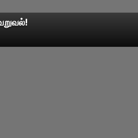
வறுவல்!