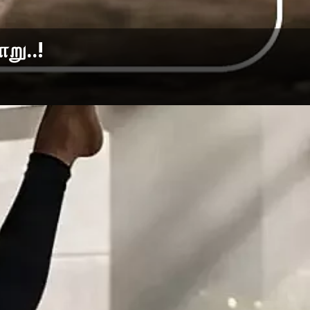
று..!