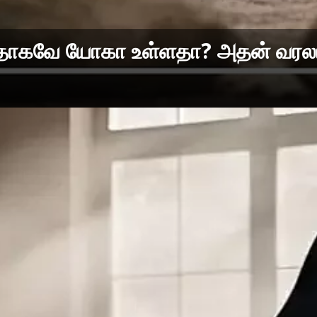
னதாகவே யோகா உள்ளதா? அதன் வரலா