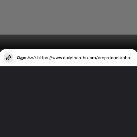
தொடக்கம்
https://www.dailythanthi.com/ampstories/photo-story/what-should-be-done-to-get-more-flowers-on-a-rose-plant