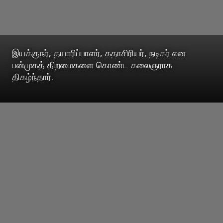
இயக்குநர், தயாரிப்பாளர், கதாசிரியர், நடிகர் என
பன்முகத் திறமைகளை கொண்ட கலைஞராக
திகழ்ந்தார்.