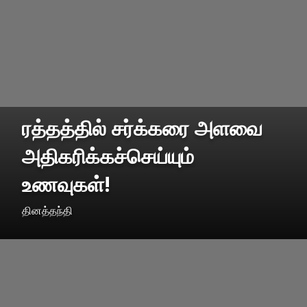
ரத்தத்தில் சர்க்கரை அளவை
அதிகரிக்கச்செய்யும்
உணவுகள்!
தினத்தந்தி