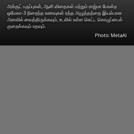
அக்ரூட் பருப்புகள், ஆளி விதைகள் மற்றும் ராஜ்மா போன்ற
ஒமேகா-3 நிறைந்த உணவுகள் ரத்த அழுத்தத்தை இயல்பான
அளவில் வைத்திருக்கவும், உடலில் உள்ள கெட்ட கொழுப்பைக்
குறைக்கவும் உதவும்.
Photo: MetaAI