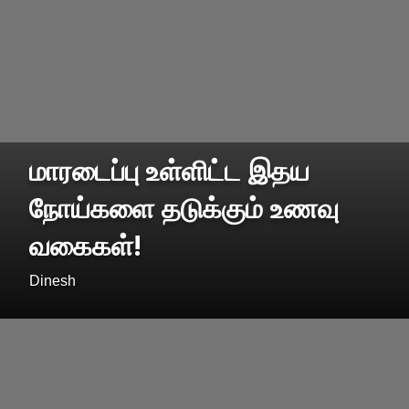
மாரடைப்பு உள்ளிட்ட இதய
நோய்களை தடுக்கும் உணவு
வகைகள்!
Dinesh