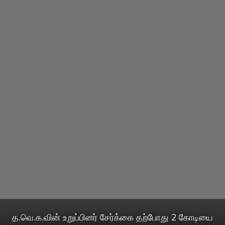
த.வெ.க.வின் உறுப்பினர் சேர்க்கை தற்போது 2 கோடியை