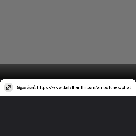
தொடக்கம்
https://www.dailythanthi.com/ampstories/photo-story/useful-cooking-tips