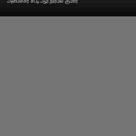
அமைச்சர் சி.டி.ஆர்.நிர்மல் குமார்