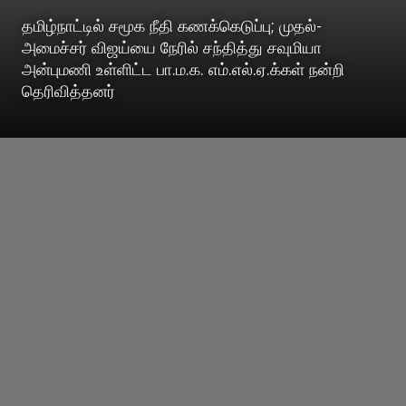
தமிழ்நாட்டில் சமூக நீதி கணக்கெடுப்பு; முதல்-
அமைச்சர் விஜய்யை நேரில் சந்தித்து சவுமியா
அன்புமணி உள்ளிட்ட பா.ம.க. எம்.எல்.ஏ.க்கள் நன்றி
தெரிவித்தனர்