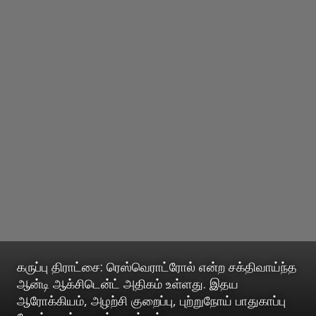
கருப்பு திராட்சை: ரெஸ்வெராட்ரோல் என்ற சக்திவாய்ந்த
ஆன்டி ஆக்சிடென்ட் அதிகம் உள்ளது. இதய
ஆரோக்கியம், அழற்சி குறைப்பு, புற்றுநோய் பாதுகாப்பு