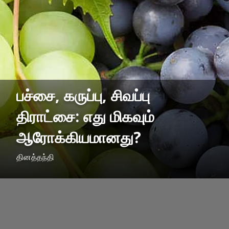
பச்சை, கருப்பு, சிவப்பு
திராட்சை: எது மிகவும்
ஆரோக்கியமானது?
தினத்தந்தி