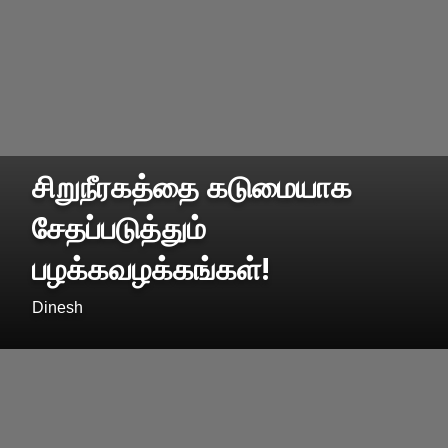
சிறுநீரகத்தை கடுமையாக
சேதப்படுத்தும்
பழக்கவழக்கங்கள்!
Dinesh