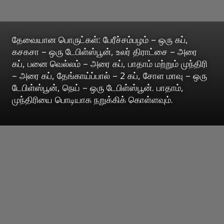
தேவையான பொருட்கள்: பேரீச்சம்பழம் – ஒரு கப்,
கசகசா – ஒரு டேபிள்ஸ்பூன், உலர் திராட்சை – அரை
கப், பனை வெல்லம் – அரை கப், பாதாம் மற்றும் முந்திரி
– அரை கப், தேங்காய்ப்பால் – 2 கப், சோள மாவு – ஒரு
டேபிள்ஸ்பூன், நெய் – ஒரு டேபிள்ஸ்பூன். பாதாம்,
முந்திரியை பொடியாக நறுக்கிக் கொள்ளவும்.