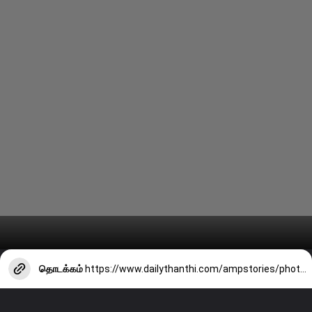
தொடக்கம்
https://www.dailythanthi.com/ampstories/photo-story/nutritious-coconut-milk-halwa