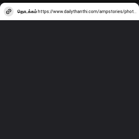
தொடக்கம்
https://www.dailythanthi.com/ampstories/photo-story/ulundhangalia-dish-that-provides-strength-to-the-body