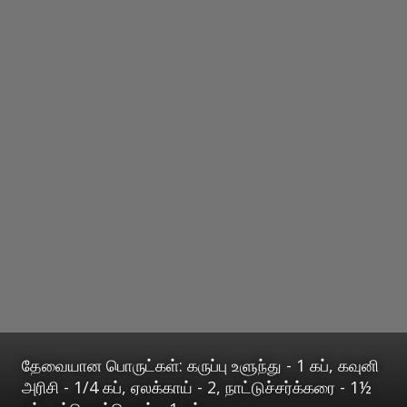
தேவையான பொருட்கள்: கருப்பு உளுந்து - 1 கப், கவுனி
அரிசி - 1/4 கப், ஏலக்காய் - 2, நாட்டுச்சர்க்கரை - 1½