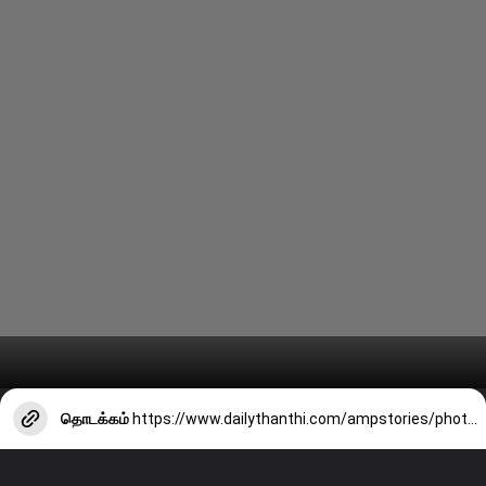
தொடக்கம்
https://www.dailythanthi.com/ampstories/photo-story/sunday-special-delicious-mutton-leg-soup