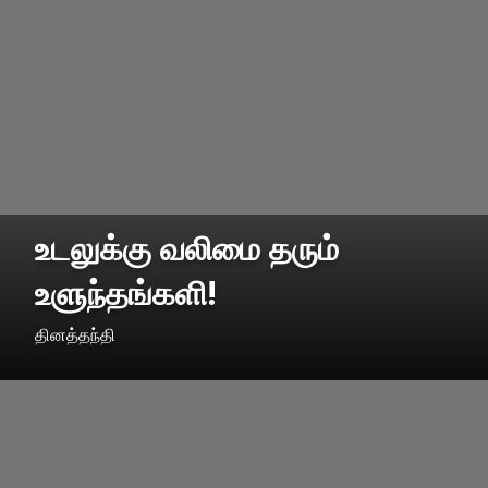
உடலுக்கு வலிமை தரும்
உளுந்தங்களி!
தினத்தந்தி