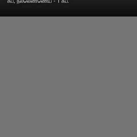
கப், நல்லெண்ணெய் - 1 கப்.