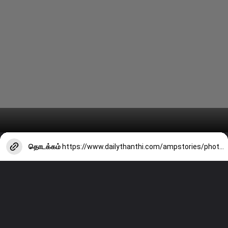
தொடக்கம்
https://www.dailythanthi.com/ampstories/photo-story/simple-ways-to-repel-mosquitoes-during-the-rainy-season