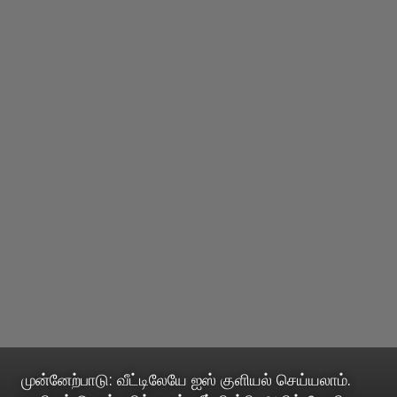
முன்னேற்பாடு: வீட்டிலேயே ஐஸ் குளியல் செய்யலாம்.