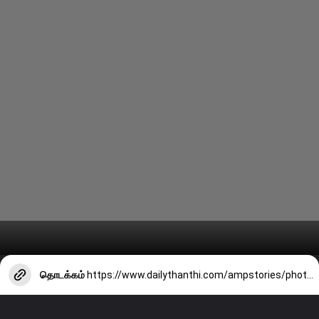
தொடக்கம்
https://www.dailythanthi.com/ampstories/photo-story/banana-vs-dates-which-provides-instant-energy