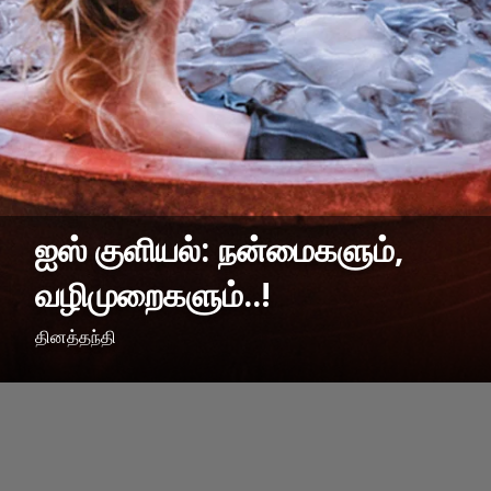
ஐஸ் குளியல்: நன்மைகளும்,
வழிமுறைகளும்..!
தினத்தந்தி