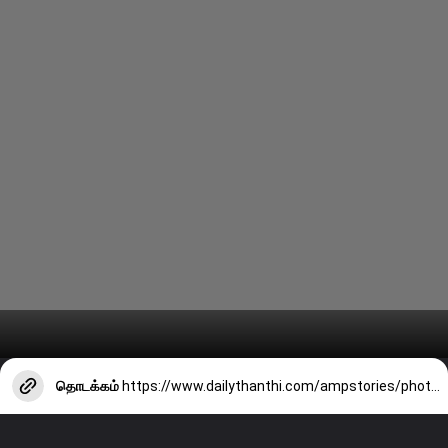
தொடக்கம்
https://www.dailythanthi.com/ampstories/photo-story/how-to-make-delicious-carrot-and-khoya-laddus-that-kids-will-love