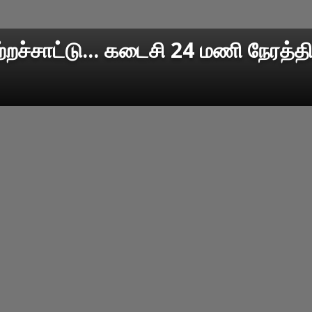
ுற்றச்சாட்டு... கடைசி 24 மணி நேரத்