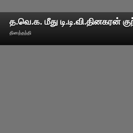
த.வெ.க. மீது டி.டி.வி.தினகரன் க
தினத்தந்தி