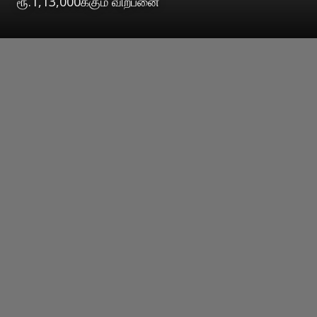
ரூ.1,13,000க்கும் விற்பனை